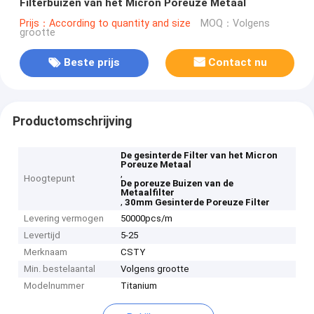
Filterbuizen van het Micron Poreuze Metaal
Prijs：According to quantity and size
MOQ：Volgens
grootte
Beste prijs
Contact nu
Productomschrijving
De gesinterde Filter van het Micron
Poreuze Metaal
,
Hoogtepunt
De poreuze Buizen van de
Metaalfilter
,
30mm Gesinterde Poreuze Filter
Levering vermogen
50000pcs/m
Levertijd
5-25
Merknaam
CSTY
Min. bestelaantal
Volgens grootte
Modelnummer
Titanium