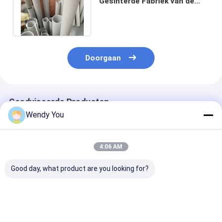
Gesinterde Fabriek van de
Filterbuizen van het Micron
Poreuze Metaal
Doorgaan
Geadviseerde Producten
Wendy You
4:06 AM
Good day, what product are you looking for?
Porous Sintered
Sintered Plate
Hoge slijtvast
Metal Filter Tube SS
Inconel600 Titanium
Gesinterd por
316L For Catalyst
SS 316L For
filter nikkel 2
Recovery Chemical
Filtration And
mm Porositeit