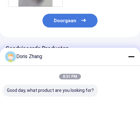
Doorgaan
Geadviseerde Producten
Doris Zhang
8:31 PM
Good day, what product are you looking for?
AMST B265
Het Blad van het de
Titaniumplate
Titanium alloy
Plaattitanium van de
Medische druk
plaatwarmtewisselaar
titaniumWarmtewisselaar
voor de luchtv
Klasse 2 Ti 6al 4v
voor
Gr5
Warmtewisselaar
Beste prijs
Beste prijs
Beste pri
ASTM B265