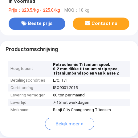
in Voorraad
Prijs：$23.5/kg - $25.0/kg
MOQ：10 kg
Beste prijs
Contact nu
Productomschrijving
,
Petrochemie Titanium spoel
Hoogtepunt
,
0.2 mm dikke titanium strip spoel
Titaniumbandspolen van klasse 2
Betalingscondities
L/C, T/T
Certificering
ISO9001:2015
Levering vermogen
60 ton per maand
Levertijd
7-15 het werkdagen
Merknaam
Baoji City Changsheng Titanium
Bekijk meer