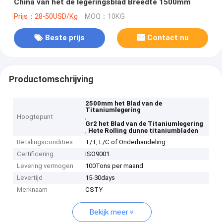
China van het de legeringsblad Breedte 1500mm
Prijs：28-50USD/Kg
MOQ：10KG
Beste prijs
Contact nu
Productomschrijving
2500mm het Blad van de
Titaniumlegering
,
Hoogtepunt
Gr2 het Blad van de Titaniumlegering
,
Hete Rolling dunne titaniumbladen
Betalingscondities
T/T, L/C of Onderhandeling
Certificering
ISO9001
Levering vermogen
100Tons per maand
Levertijd
15-30days
Merknaam
CSTY
Bekijk meer