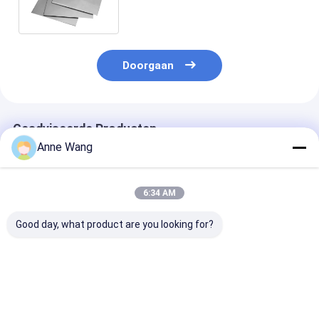
Breedte 1500mm
Doorgaan
Geadviseerde Producten
Anne Wang
6:34 AM
Good day, what product are you looking for?
AMST B265
Het Blad van het de
Titaniumplate
Titanium alloy
Plaattitanium van de
Medische druk
plaatwarmtewisselaar
titaniumWarmtewisselaar
voor de luchtv
Klasse 2 Ti 6al 4v
voor
Gr5
Warmtewisselaar
Beste prijs
Beste prijs
Beste pri