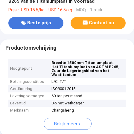
B265 van de Titaniumplaat in Voorraad
Prijs：USD 15.5/kg - USD 16.5/kg
MOQ：1 stuk
Beste prijs
Contact nu
Productomschrijving
,
Breedte 1500mm Titaniumplaat
,
Het Titaniumplaat van ASTM B265
Hoogtepunt
Zuur de Legeringsblad van het
Wastitanium
Betalingscondities
L/C, T/T
Certificering
ISO9001:2015
Levering vermogen
60 ton per maand
Levertijd
3-5 het werkdagen
Merknaam
Changsheng
Bekijk meer