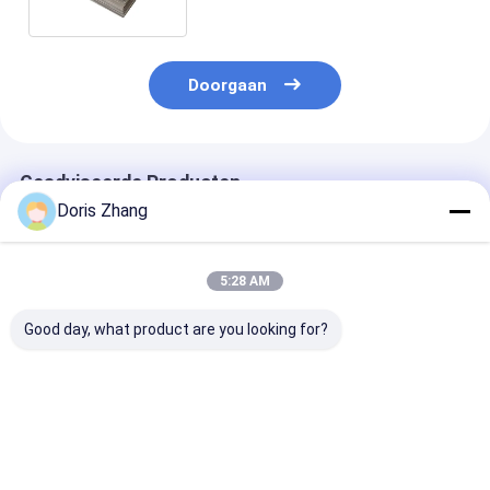
Voorraad
Doorgaan
Geadviseerde Producten
Doris Zhang
5:28 AM
Good day, what product are you looking for?
AMST B265
Het Blad van het de
Titaniumplate
Titanium alloy
Plaattitanium van de
Medische druk
plaatwarmtewisselaar
titaniumWarmtewisselaar
voor de luchtv
Klasse 2 Ti 6al 4v
voor
Gr5
Warmtewisselaar
Beste prijs
Beste prijs
Beste pri
ASTM B265