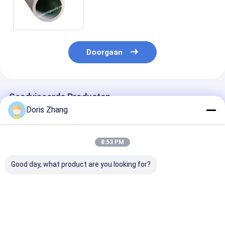
trekspanning van het
legeringstitanium
Doorgaan
Geadviseerde Producten
Doris Zhang
8:53 PM
Good day, what product are you looking for?
Titanium-
ASTM B338 Gr2
ASTM B338
uitlaatbuizen en -
naadloze
Gefabriceerde
buizen voor
titaniumbuizen
gelaste naadl
motorfietsen
industriële
buis van titan