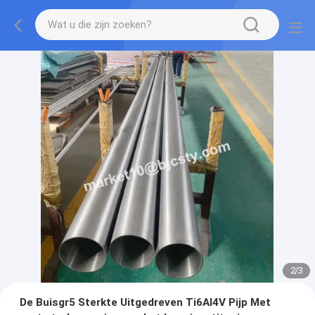
2
/
3
De Buisgr5 Sterkte Uitgedreven Ti6Al4V Pijp Met