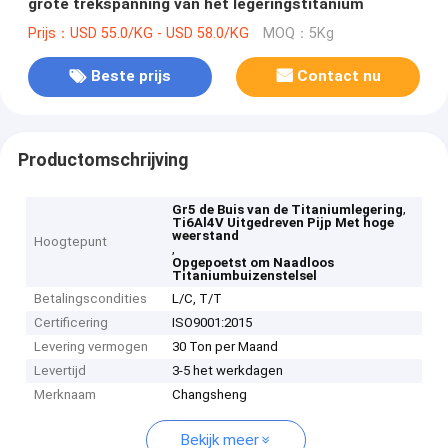
grote trekspanning van het legeringstitanium
Prijs：USD 55.0/KG - USD 58.0/KG
MOQ：5Kg
Beste prijs
Contact nu
Productomschrijving
,
Gr5 de Buis van de Titaniumlegering
Ti6Al4V Uitgedreven Pijp Met hoge
weerstand
Hoogtepunt
,
Opgepoetst om Naadloos
Titaniumbuizenstelsel
Betalingscondities
L/C, T/T
Certificering
ISO9001:2015
Levering vermogen
30 Ton per Maand
Levertijd
3-5 het werkdagen
Merknaam
Changsheng
Bekijk meer