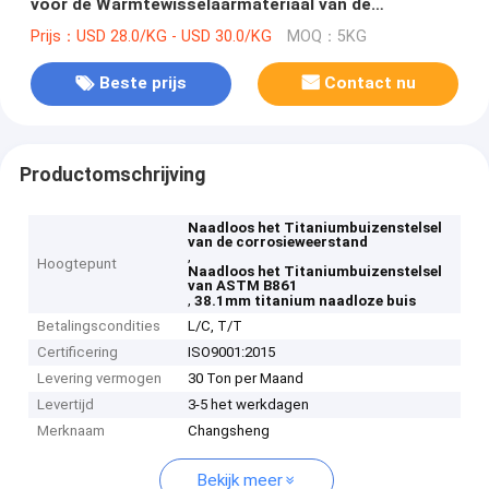
voor de Warmtewisselaarmateriaal van de
Zoutzuurdamp
Prijs：USD 28.0/KG - USD 30.0/KG
MOQ：5KG
Beste prijs
Contact nu
Productomschrijving
Naadloos het Titaniumbuizenstelsel
van de corrosieweerstand
,
Hoogtepunt
Naadloos het Titaniumbuizenstelsel
van ASTM B861
,
38.1mm titanium naadloze buis
Betalingscondities
L/C, T/T
Certificering
ISO9001:2015
Levering vermogen
30 Ton per Maand
Levertijd
3-5 het werkdagen
Merknaam
Changsheng
Bekijk meer