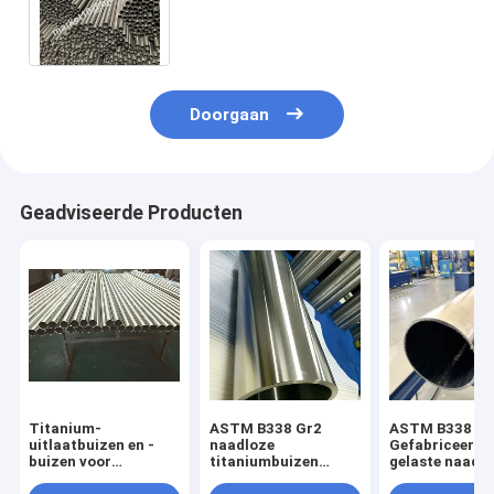
Warmtewisselaarmateriaal van
de Zoutzuurdamp
Doorgaan
Geadviseerde Producten
Titanium-
ASTM B338 Gr2
ASTM B338
uitlaatbuizen en -
naadloze
Gefabriceerde
buizen voor
titaniumbuizen
gelaste naadl
motorfietsen
industriële
buis van titan