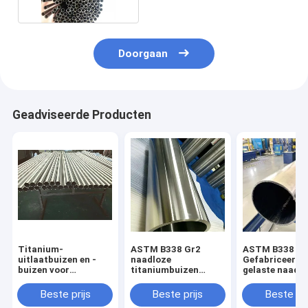
Doorgaan
Geadviseerde Producten
Titanium-
ASTM B338 Gr2
ASTM B338
uitlaatbuizen en -
naadloze
Gefabriceerde
buizen voor
titaniumbuizen
gelaste naadl
motorfietsen
industriële
buis van titan
luchtvaartuigen
Beste prijs
Beste prijs
Beste pri
industrie