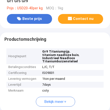
Gr1 Gr5 Gr9
Prijs：USD20-40per kg
MOQ：1kg
Beste prijs
Contact nu
Productomschrijving
,
Gr9 Titaniumpijp
,
titanium naadloze buis
Hoogtepunt
Industrieel Naadloos
Titaniumbuizenstelsel
Betalingscondities
L/C, T/T
Certificering
ISO9001
Levering vermogen
1ton per maand
Levertijd
7days
Merknaam
csty
Bekijk meer