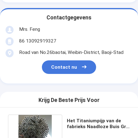
Contactgegevens
Mrs. Feng
86 13092919327
Road van No.26baotai, Weibin-District, Baoji-Stad
Contact nu
Krijg De Beste Prijs Voor
Het Titaniumpijp van de
fabrieks Naadloze Buis Gr2
Gr1 Gr5 Gr9