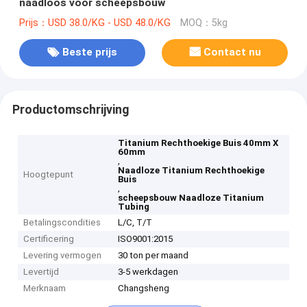
naadloos voor scheepsbouw
Prijs：USD 38.0/KG - USD 48.0/KG
MOQ：5kg
Beste prijs
Contact nu
Productomschrijving
Titanium Rechthoekige Buis 40mm X
60mm
,
Naadloze Titanium Rechthoekige
Hoogtepunt
Buis
,
scheepsbouw Naadloze Titanium
Tubing
Betalingscondities
L/C, T/T
Certificering
ISO9001:2015
Levering vermogen
30 ton per maand
Levertijd
3-5 werkdagen
Merknaam
Changsheng