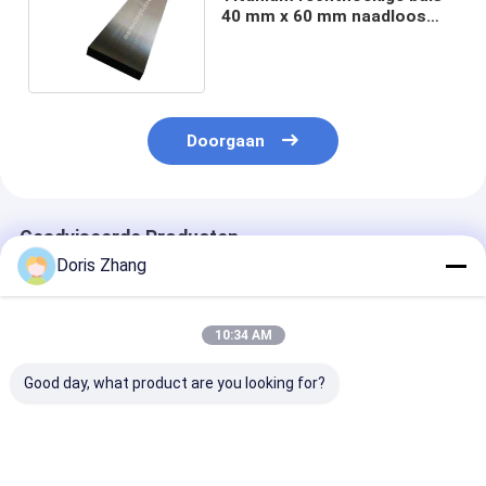
40 mm x 60 mm naadloos
voor scheepsbouw
Doorgaan
Geadviseerde Producten
Doris Zhang
10:34 AM
Good day, what product are you looking for?
Titanium-
ASTM B338 Gr2
ASTM B338
uitlaatbuizen en -
naadloze
Gefabriceerde
buizen voor
titaniumbuizen
gelaste naadl