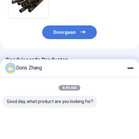
warmtewisselaars in
ontziltingsinstallaties
Doorgaan
Geadviseerde Producten
Doris Zhang
6:49 AM
Good day, what product are you looking for?
Titanium-
ASTM B338 Gr2
ASTM B338
uitlaatbuizen en -
naadloze
Gefabriceerde
buizen voor
titaniumbuizen
gelaste naadl
motorfietsen
industriële
buis van titan