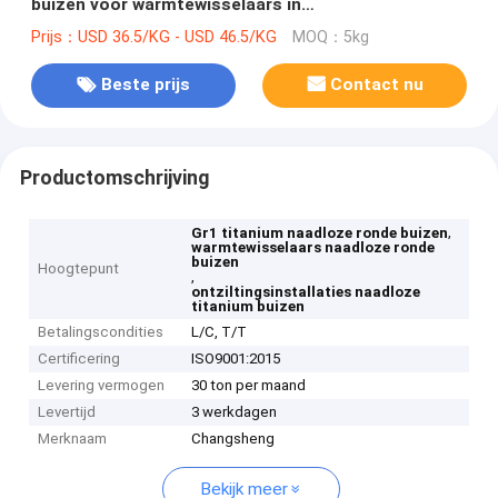
buizen voor warmtewisselaars in
ontziltingsinstallaties
Prijs：USD 36.5/KG - USD 46.5/KG
MOQ：5kg
Beste prijs
Contact nu
Productomschrijving
,
Gr1 titanium naadloze ronde buizen
warmtewisselaars naadloze ronde
buizen
Hoogtepunt
,
ontziltingsinstallaties naadloze
titanium buizen
Betalingscondities
L/C, T/T
Certificering
ISO9001:2015
Levering vermogen
30 ton per maand
Levertijd
3 werkdagen
Merknaam
Changsheng
Bekijk meer