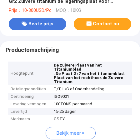
Gr2 Zuivere titanium de legeringsplaat voor
industrieel
Prijs：10-300USD/Pc
MOQ：10KG
Beste prijs
Contact nu
Productomschrijving
De zuivere Plaat van het
Titaniumblad
Hoogtepunt
,
,
De Plaat Gr7 van het titaniumblad
Plaat van het rechthoek de Zuivere
Titanium
Betalingscondities
T/T, L/C of Onderhandeling
Certificering
ISO9001
Levering vermogen
100TONS per maand
Levertijd
15-25 dagen
Merknaam
CSTY
Bekijk meer