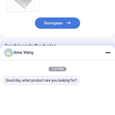
industrieel
Doorgaan
Geadviseerde Producten
Anne Wang
1:27 PM
Good day, what product are you looking for?
AMST B265
Het Blad van het de
Titaniumplate
Titanium alloy
Plaattitanium van de
Medische druk
plaatwarmtewisselaar
titaniumWarmtewisselaar
voor de luchtv
Klasse 2 Ti 6al 4v
voor
Gr5
Warmtewisselaar
Beste prijs
Beste prijs
Beste pri