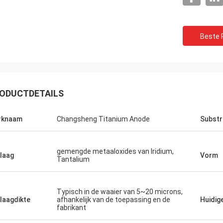
Beste P
ODUCTDETAILS
rknaam
Changsheng Titanium Anode
Substr
gemengde metaaloxides van Iridium,
laag
Vorm
Tantalium
Typisch in de waaier van 5~20 microns,
laagdikte
afhankelijk van de toepassing en de
Huidig
fabrikant