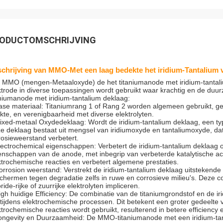
ODUCTOMSCHRIJVING
chrijving van MMO-Met een laag bedekte het iridium-Tantalium
 MMO (mengen-Metaaloxyde) de het titaniumanode met iridium-tantaliu
ktrode in diverse toepassingen wordt gebruikt waar krachtig en de duu
aniumanode met iridium-tantalium deklaag:
ase materiaal:
Titaniumrang 1 of Rang 2 worden algemeen gebruikt
, g
rkte, en verenigbaarheid met diverse elektrolyten.
ixed-metaal Oxydedeklaag: Wordt de iridium-tantalium deklaag, een t
e deklaag bestaat uit mengsel van iridiumoxyde en tantaliumoxyde, da
rosieweerstand verbetert.
lectrochemical eigenschappen: Verbetert de iridium-tantalium deklaa
enschappen van de anode, met inbegrip van verbeterde katalytische activi
ktrochemische reacties en verbetert algemene prestaties.
orrosion weerstand: Verstrekt de iridium-tantalium deklaag uitstekende
chermen tegen degradatie zelfs in ruwe en corrosieve milieu's. Deze co
ride-rijke of zuurrijke elektrolyten impliceren.
igh huidige Efficiency: De combinatie van de titaniumgrondstof en de ir
 tijdens elektrochemische processen. Dit betekent een groter gedeelte 
ktrochemische reacties wordt gebruikt, resulterend in betere efficiency
ongevity en Duurzaamheid: De MMO-titaniumanode met een iridium-tan