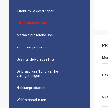
Titanium Bekleed Koper
Titaniumelektrode
Metaal Sputterend Doel
PR
Zirconiumproducten
Me
Gesinterde Poreuze Filter
De Draad van Nitinol van het
Dek
vormgeheugen
Niobiumproducten
dek
Wolframproducten