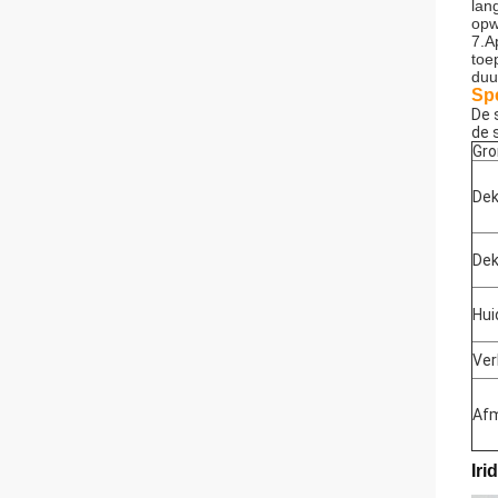
lan
opw
7.A
toe
duu
Spe
De 
de 
Gro
Dek
Dek
Hui
Ver
Afm
Iri