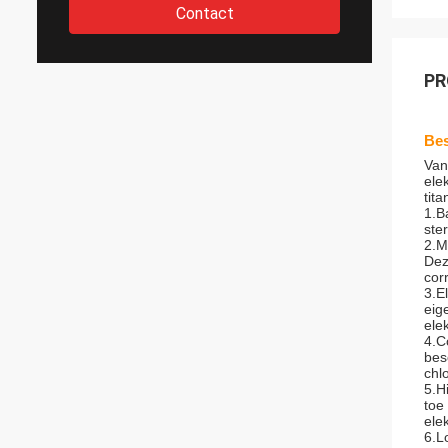
Contact
PR
Bes
Van
ele
tit
1.B
ste
2.M
Dez
cor
3.E
eig
ele
4.C
bes
chlo
5.H
toe
ele
6.L