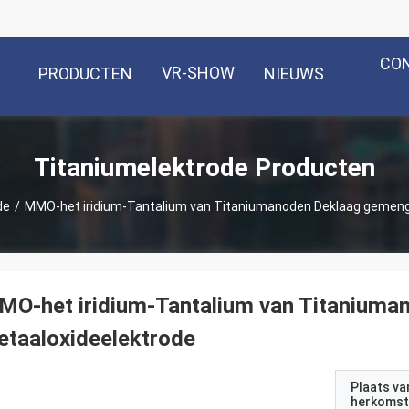
CO
VR-SHOW
PRODUCTEN
NIEUWS
Titaniumelektrode Producten
de
/
MMO-het iridium-Tantalium van Titaniumanoden Deklaag gemeng
MO-het iridium-Tantalium van Titanium
taaloxideelektrode
Plaats va
herkomst