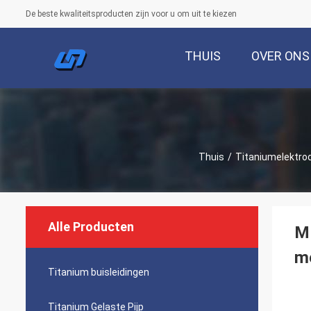
De beste kwaliteitsproducten zijn voor u om uit te kiezen
THUIS
OVER ONS
Thuis
/
Titaniumelektro
Alle Producten
M
me
Titanium buisleidingen
Titanium Gelaste Pijp