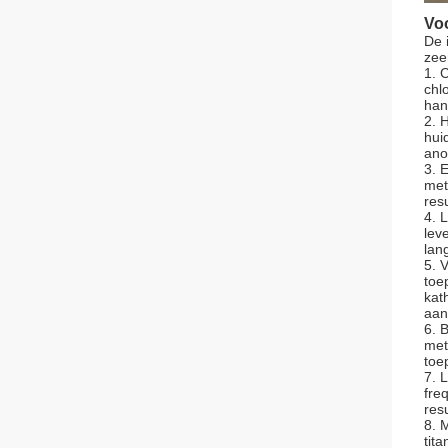
Vo
De 
zee
1. 
chl
han
2. 
hui
ano
3. 
met
res
4. 
lev
lan
5. 
toe
kat
aan
6. 
met
toe
7. 
fre
res
8. 
tit