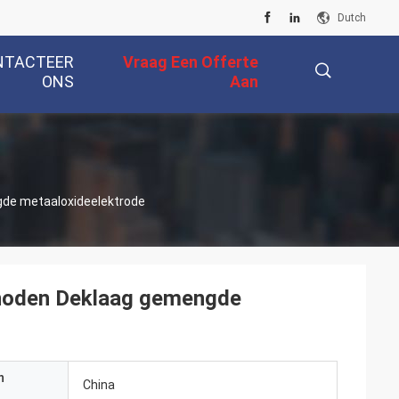
Dutch
NTACTEER
Vraag Een Offerte
ONS
Aan
描
de metaaloxideelektrode
述
anoden Deklaag gemengde
n
China