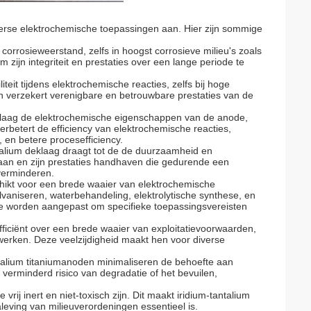
verse elektrochemische toepassingen aan. Hier zijn sommige
 corrosieweerstand, zelfs in hoogst corrosieve milieu's zoals
om zijn integriteit en prestaties over een lange periode te
iteit tijdens elektrochemische reacties, zelfs bij hoge
 en verzekert verenigbare en betrouwbare prestaties van de
deklaag de elektrochemische eigenschappen van de anode,
t verbetert de efficiency van elektrochemische reacties,
 en betere procesefficiency.
talium deklaag draagt tot de de duurzaamheid en
aan en zijn prestaties handhaven die gedurende een
verminderen.
chikt voor een brede waaier van elektrochemische
lvaniseren, waterbehandeling, elektrolytische synthese, en
e worden aangepast om specifieke toepassingsvereisten
ficiënt over een brede waaier van exploitatievoorwaarden,
 werken. Deze veelzijdigheid maakt hen voor diverse
ntalium titaniumanoden minimaliseren de behoefte aan
erminderd risico van degradatie of het bevuilen,
vrij inert en niet-toxisch zijn. Dit maakt iridium-tantalium
leving van milieuverordeningen essentieel is.