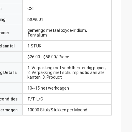
m
CSTI
ing
ISO9001
gemengd metaal oxyde-iridium,
mmer
Tantalium
elaantal
1 STUK
$26.00 - $58.00/ Piece
1. Verpakking met vochtbestendig papier;
g Details
2. Verpakking met schuimplastic aan alle
kanten; 3. Product
10~15 het werkdagen
condities
T/T, L/C
 vermogen
10000 Stuk/Stukken per Maand