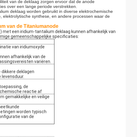
liteit van de deklaag zorgen ervoor dat de anode
es over een lange periode verstrekken.
alium deklaag worden gebruikt in diverse elektrochemische
ie, elektrolytische synthese, en andere processen waar de
lium van de Titaniumanode
met een iridium-tantalium deklaag kunnen afhankelijk van
ommige gemeenschappelijke specificaties:
inatie van iridiumoxyde
nnen afhankelijk van de
ssingsvereisten variëren.
e dikkere deklagen
 levensduur.
toepassing, de
ochemische reactie af
om gemakkelijke en veilige
 meetkunde
metingen worden typisch
nfiguratie van de