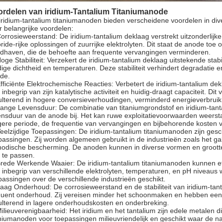
ordelen van iridium-Tantalium Titaniumanode
iridium-tantalium titaniumanoden bieden verscheidene voordelen in di
r belangrijke voordelen:
Corrosieweerstand: De iridium-tantalium deklaag verstrekt uitzonderlijke
oride-rijke oplossingen of zuurrijke elektrolyten. Dit staat de anode toe 
dhaven, die de behoefte aan frequente vervangingen verminderen.
Hoge Stabiliteit: Verzekert de iridium-tantalium deklaag uitstekende stabil
dige dichtheid en temperaturen. Deze stabiliteit verhindert degradatie
de.
Efficiënte Elektrochemische Reacties: Verbetert de iridium-tantalium 
 inbegrip van zijn katalytische activiteit en huidig-draagt capaciteit. Di
ulterend in hogere conversieverhoudingen, verminderd energieverbruik,
Lange Levensduur: De combinatie van titaniumgrondstof en iridium-tan
ensduur van de anode bij. Het kan ruwe exploitatievoorwaarden weerst
gere periode, de frequentie van vervangingen en bijbehorende kosten 
Veelzijdige Toepassingen: De iridium-tantalium titaniumanoden zijn ges
passingen. Zij worden algemeen gebruikt in de industrieën zoals het ga
hodische bescherming. De anoden kunnen in diverse vormen en groott
 te passen.
Brede Werkende Waaier: De iridium-tantalium titaniumanoden kunnen ef
 inbegrip van verschillende elektrolyten, temperaturen, en pH niveaus
passingen over de verschillende industrieën geschikt.
Laag Onderhoud: De corrosieweerstand en de stabiliteit van iridium-ta
quent onderhoud. Zij vereisen minder het schoonmaken en hebben een v
ulterend in lagere onderhoudskosten en onderbreking.
Milieuverenigbaarheid: Het iridium en het tantalium zijn edele metalen die 
aniumanoden voor toepassingen milieuvriendelijk en geschikt waar de na