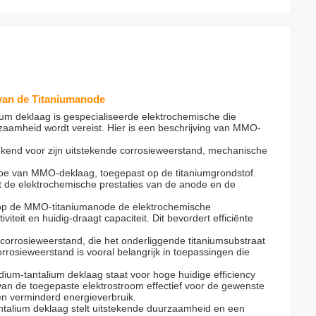
 van de Titaniumanode
m deklaag is gespecialiseerde elektrochemische die
rzaamheid wordt vereist. Hier is een beschrijving van MMO-
ekend voor zijn uitstekende corrosieweerstand, mechanische
ype van MMO-deklaag, toegepast op de titaniumgrondstof.
t de elektrochemische prestaties van de anode en de
g op de MMO-titaniumanode de elektrochemische
teit en huidig-draagt capaciteit. Dit bevordert efficiënte
 corrosieweerstand, die het onderliggende titaniumsubstraat
rrosieweerstand is vooral belangrijk in toepassingen die
idium-tantalium deklaag staat voor hoge huidige efficiency
van de toegepaste elektrostroom effectief voor de gewenste
 en verminderd energieverbruik.
talium deklaag stelt uitstekende duurzaamheid en een