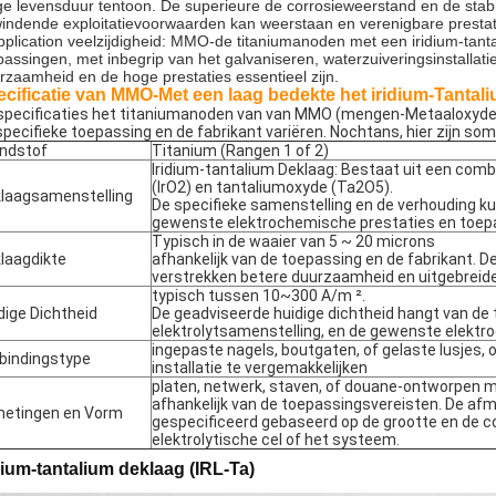
ge levensduur tentoon. De superieure de corrosieweerstand en de stabi
indende exploitatievoorwaarden kan weerstaan en verenigbare prestati
pplication veelzijdigheid: MMO-de titaniumanoden met een iridium-tant
passingen, met inbegrip van het galvaniseren, waterzuiveringsinstallat
rzaamheid en de hoge prestaties essentieel zijn.
cificatie van MMO-Met een laag bedekte het iridium-Tanta
specificaties het titaniumanoden van van MMO (mengen-Metaaloxyde) 
specifieke toepassing en de fabrikant variëren. Nochtans, hier zijn s
ndstof
Titanium (Rangen 1 of 2)
Iridium-tantalium Deklaag: Bestaat uit een comb
(IrO2) en tantaliumoxyde (Ta2O5).
laagsamenstelling
De specifieke samenstelling en de verhouding ku
gewenste elektrochemische prestaties en toepa
Typisch in de waaier van 5 ~ 20 microns
laagdikte
afhankelijk van de toepassing en de fabrikant. D
verstrekken betere duurzaamheid en uitgebreide
typisch tussen 10~300 A/m ².
dige Dichtheid
De geadviseerde huidige dichtheid hangt van de 
elektrolytsamenstelling, en de gewenste elektr
ingepaste nagels, boutgaten, of gelaste lusjes, 
bindingstype
installatie te vergemakkelijken
platen, netwerk, staven, of douane-ontworpen
afhankelijk van de toepassingsvereisten. De af
etingen en Vorm
gespecificeerd gebaseerd op de grootte en de co
elektrolytische cel of het systeem.
dium-tantalium deklaag (IRL-Ta)