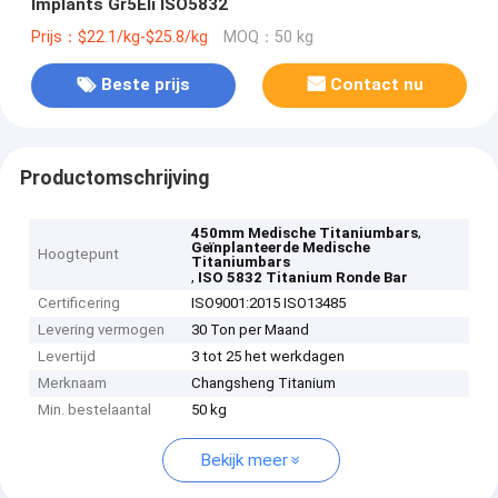
Implants Gr5Eli ISO5832
Prijs：$22.1/kg-$25.8/kg
MOQ：50 kg
Beste prijs
Contact nu
Productomschrijving
,
450mm Medische Titaniumbars
Geïnplanteerde Medische
Hoogtepunt
Titaniumbars
,
ISO 5832 Titanium Ronde Bar
Certificering
ISO9001:2015 ISO13485
Levering vermogen
30 Ton per Maand
Levertijd
3 tot 25 het werkdagen
Merknaam
Changsheng Titanium
Min. bestelaantal
50 kg
Bekijk meer