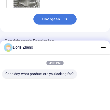
Doorgaan
Geadviseerde Producten
Doris Zhang
4:36 PM
Good day, what product are you looking for?
Hoge sterkte
Precisiebewerkte
Hittebestendi
Duurzaam Titanium
staven van
titanium staaf
Metal Rod Corrosion
titaniumlegering van
lichtgewicht
Resistant
titaniummetalen met
duurzaam mat
Lichtgewicht
ronde staven van
perfect voor l
Beste prijs
Beste prijs
Beste pri
Materiaal voor
verschillende
en ruimtevaar