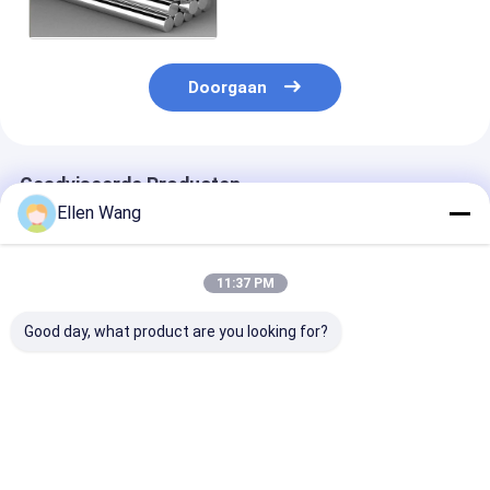
Naald
Doorgaan
Geadviseerde Producten
Ellen Wang
11:37 PM
Good day, what product are you looking for?
Hoge sterkte
Precisiebewerkte
Hittebestendi
Duurzaam Titanium
staven van
titanium staaf
Metal Rod Corrosion
titaniumlegering van
lichtgewicht
Resistant
titaniummetalen met
duurzaam mat
Lichtgewicht
ronde staven van
perfect voor l
Beste prijs
Beste prijs
Beste pri
Materiaal voor
verschillende
en ruimtevaar