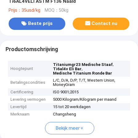
Ti6AL4VELI ASTM F136 Naald
Prijs：35usd/kg
MOQ：50kg
Beste prijs
Contact nu
Productomschrijving
,
Titaniumgr23 Medische Staaf
Hoogtepunt
,
Ti6al4v Eli Bar
Medische Titanium Ronde Bar
L/C, D/A, D/P, T/T, Western Union,
Betalingscondities
MoneyGram
Certificering
ISO 9001;2015
Levering vermogen
5000 Kilogram/Kilogram per maand
Levertijd
15 tot 20 werkdagen
Merknaam
Changsheng
Bekijk meer