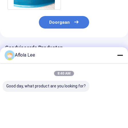
Draad
Doorgaan
Geadviseerde Producten
Aflola Lee
8:40 AM
Good day, what product are you looking for?
AWS A5.16 ERTi-1
Nitinol Vlakke Draad
Titaniumlasd
ERTi-7 2.0mm
ASTM F2063
Prijs Leveranc
2.4mm 3.2mm
Reactoren
Titanium Welding
Verwarmers
Wire For Biomedical
Warmtewissel
Beste prijs
Beste prijs
Beste pri