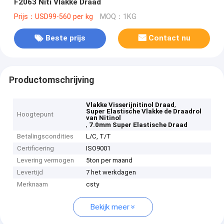
F2063 Niti Vlakke Draad
Prijs：USD99-560 per kg
MOQ：1KG
Beste prijs
Contact nu
Productomschrijving
,
Vlakke Visserijnitinol Draad
Super Elastische Vlakke de Draadrol
Hoogtepunt
van Nitinol
,
7.0mm Super Elastische Draad
Betalingscondities
L/C, T/T
Certificering
ISO9001
Levering vermogen
5ton per maand
Levertijd
7 het werkdagen
Merknaam
csty
Bekijk meer