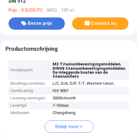
DIN 912
Prijs：0.5USD/PC
MOQ：100 st
Beste prijs
Contact nu
Productomschrijving
,
M3 Titaniumbevestigingsmiddelen
,
DIN98 titaniumbevestigingsmiddelen
Hoogtepunt
De inleggende bouten van de
titaniumfiets
Betalingscondities
L/C, D/A, D/P, T/T, Western Union,
Certificering
ISO 9001
Levering vermogen
5000t/month
Levertijd
7-10days
Merknaam
Changsheng
Bekijk meer