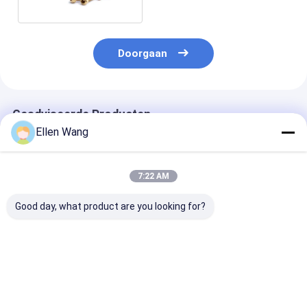
Doorgaan
Geadviseerde Producten
Ellen Wang
7:22 AM
Good day, what product are you looking for?
De Bout van het
DIN6923 de Noot
De Bout Din93
titaniumwiel voor
Hexagon Noot van de
de
Automobiele Fiets
titaniumflens met
titaniumhexui
Flens voor Auto
voor Industrie
Beste prijs
Beste prijs
Beste pri