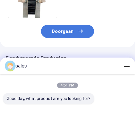
0,5-25 micron anode
Doorgaan
Geadviseerde Producten
sales
4:51 PM
Good day, what product are you looking for?
De titanium Gevoelde
Monoplaten
De Draad van h
Anode van de
Titanium Bipolaire
titaniummmo 
Platinadeklaag voor
platen
voor de katho
de Laag van de het
bescherming: