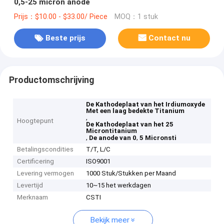
0,5-25 micron anode
Prijs：$10.00 - $33.00/ Piece
MOQ：1 stuk
Beste prijs
Contact nu
Productomschrijving
De Kathodeplaat van het Irdiumoxyde
Met een laag bedekte Titanium
,
Hoogtepunt
De Kathodeplaat van het 25
Microntitanium
,
,
De anode van 0
5 Micronsti
Betalingscondities
T/T, L/C
Certificering
ISO9001
Levering vermogen
1000 Stuk/Stukken per Maand
Levertijd
10~15 het werkdagen
Merknaam
CSTI
Bekijk meer