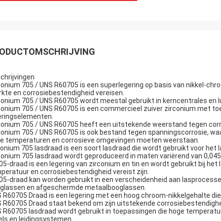
ODUCTOMSCHRIJVING
chrijvingen
conium 705 / UNS R60705 is een superlegering op basis van nikkel-chro
rkte en corrosiebestendigheid vereisen.
conium 705 / UNS R60705 wordt meestal gebruikt in kerncentrales en
conium 705 / UNS R60705 is een commercieel zuiver zirconium met to
eringselementen.
conium 705 / UNS R60705 heeft een uitstekende weerstand tegen corros
conium 705 / UNS R60705 is ook bestand tegen spanningscorrosie, waa
e temperaturen en corrosieve omgevingen moeten weerstaan.
konium 705 lasdraad is een soort lasdraad die wordt gebruikt voor het
conium 705 lasdraad wordt geproduceerd in maten variërend van 0,045"
05-draad is een legering van zirconium en tin en wordt gebruikt bij he
peratuur en corrosiebestendigheid vereist zijn.
05-draad kan worden gebruikt in een verscheidenheid aan lasproces
glassen en afgeschermde metaalbooglassen.
 R60705 Draad is een legering met een hoog chroom-nikkelgehalte die
 R60705 Draad staat bekend om zijn uitstekende corrosiebestendighei
 R60705 lasdraad wordt gebruikt in toepassingen die hoge temperatu
els en leidingsystemen.