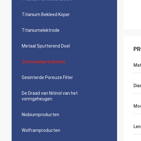
Titanium Bekleed Koper
Titaniumelektrode
Metaal Sputterend Doel
PR
Zirconiumproducten
Mat
Gesinterde Poreuze Filter
Dia
De Draad van Nitinol van het
vormgeheugen
Mo
Niobiumproducten
Len
Wolframproducten