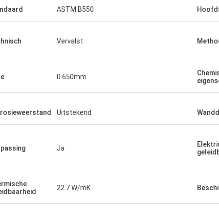
ndaard
ASTM B550
Hoofds
hnisch
Vervalst
Metho
Chemi
te
0.650mm
eigen
rosieweerstand
Uitstekend
Wandd
Elektr
passing
Ja
geleid
rmische
22.7 W/mK
Beschi
eidbaarheid