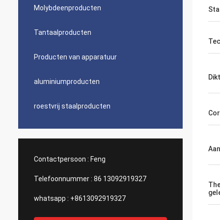
Molybdeenproducten
Sta
Tantaalproducten
Tec
Producten van apparatuur
Dik
aluminiumproducten
roestvrij staalproducten
Cor
Aan
Contactpersoon :
Feng
Telefoonnummer :
86 13092919327
The
gel
whatsapp :
+8613092919327