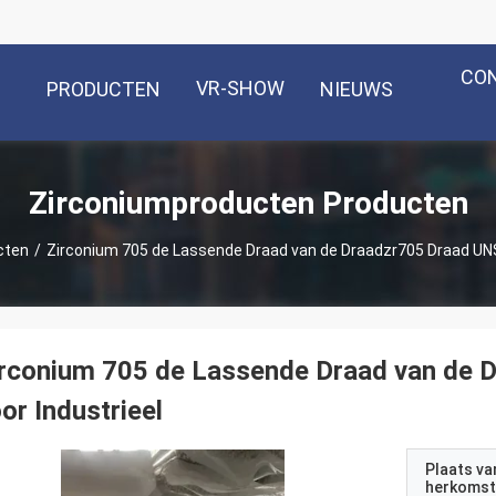
CO
VR-SHOW
PRODUCTEN
NIEUWS
Zirconiumproducten Producten
cten
/
Zirconium 705 de Lassende Draad van de Draadzr705 Draad UNS
irconium 705 de Lassende Draad van de
or Industrieel
Plaats va
herkomst