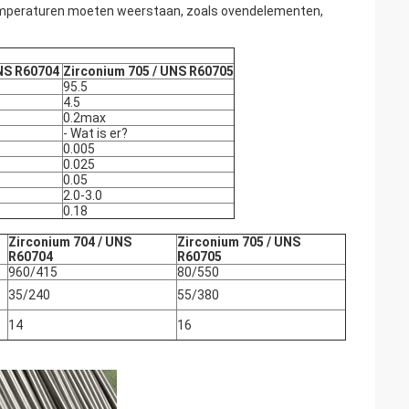
emperaturen moeten weerstaan, zoals ovendelementen,
UNS R60704
Zirconium 705 / UNS R60705
95.5
4.5
0.2max
- Wat is er?
0.005
0.025
0.05
2.0-3.0
0.18
Zirconium 704 / UNS
Zirconium 705 / UNS
R60704
R60705
960/415
80/550
35/240
55/380
14
16