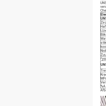
UNS
ver
Che
El
UNS
Zir
Haf
IJz
Blik
Wat
sti
koo
Nio
Zuu
Fys
UNS
Tre
Kra
MP
Ver
%A
Afb