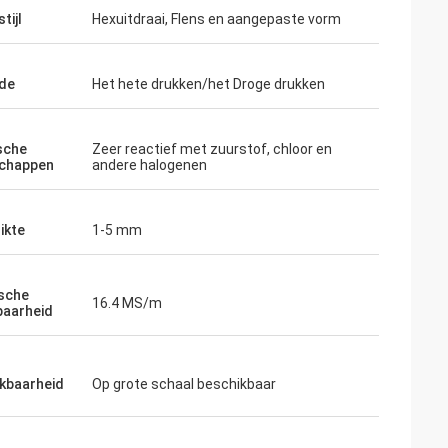
tijl
Hexuitdraai, Flens en aangepaste vorm
de
Het hete drukken/het Droge drukken
sche
Zeer reactief met zuurstof, chloor en
schappen
andere halogenen
ikte
1-5 mm
ische
16.4 MS/m
baarheid
kbaarheid
Op grote schaal beschikbaar