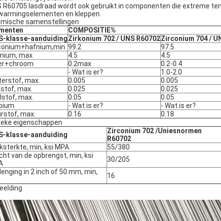
 R60705 lasdraad wordt ook gebruikt in componenten die extreme t
warmingselementen en kleppen.
mische samenstellingen
ementen
COMPOSITIE%
-klasse-aanduiding
Zirkonium 702 / UNS R60702
Zirconium 704 / 
conium+hafnium,min
99.2
97.5
nium, max.
4.5
4.5
er+chroom
0.2max
0.2-0.4
- Wat is er?
1.0-2.0
erstof, max.
0.005
0.005
kstof, max.
0.025
0.025
lstof, max.
0.05
0.05
bium
- Wat is er?
- Wat is er?
rstof, max.
0.16
0.18
ieke eigenschappen
Zirconium 702 /
Uniesnormen
-klasse-aanduiding
R60702
ksterkte, min, ksi MPA
55/380
cht van de opbrengst, min, ksi
30/205
A
lenging in 2 inch of 50 mm, min,
16
eelding