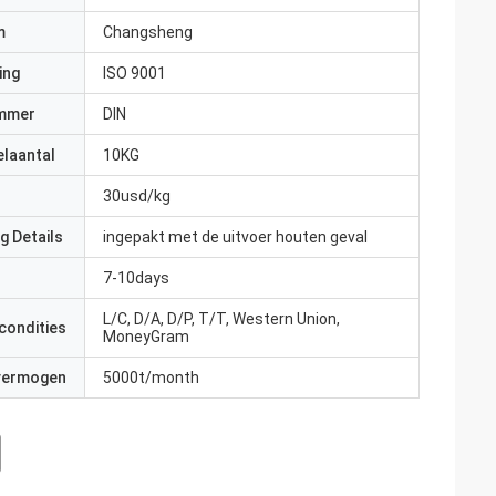
m
Changsheng
ing
ISO 9001
mmer
DIN
elaantal
10KG
30usd/kg
g Details
ingepakt met de uitvoer houten geval
7-10days
L/C, D/A, D/P, T/T, Western Union,
condities
MoneyGram
 vermogen
5000t/month