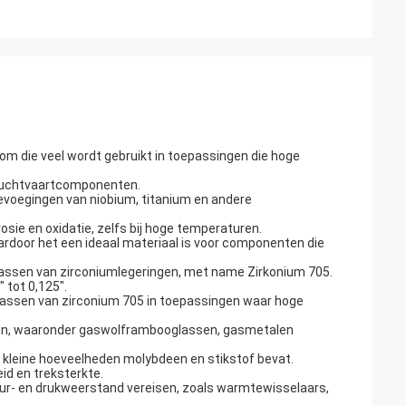
om die veel wordt gebruikt in toepassingen die hoge
 luchtvaartcomponenten.
evoegingen van niobium, titanium en andere
ie en oxidatie, zelfs bij hoge temperaturen.
rdoor het een ideaal materiaal is voor componenten die
 lassen van zirconiumlegeringen, met name Zirkonium 705.
 tot 0,125".
t lassen van zirconium 705 in toepassingen waar hoge
sen, waaronder gaswolframbooglassen, gasmetalen
 kleine hoeveelheden molybdeen en stikstof bevat.
d en treksterkte.
ur- en drukweerstand vereisen, zoals warmtewisselaars,