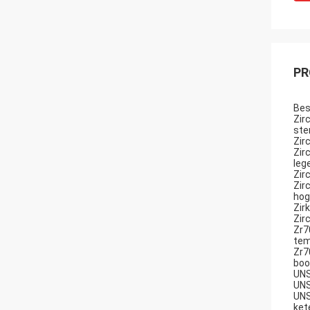
PR
Bes
Zir
ste
Zir
Zir
leg
Zir
Zir
hog
Zir
Zir
Zr7
tem
Zr7
boo
UNS
UNS
UNS
ket