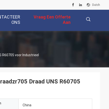
Dutch
NTACTEER
Vraag Een Offerte
ONS
Aan
描
 R60705 voor Industrieel
述
 Draadzr705 Draad UNS R60705
n
China