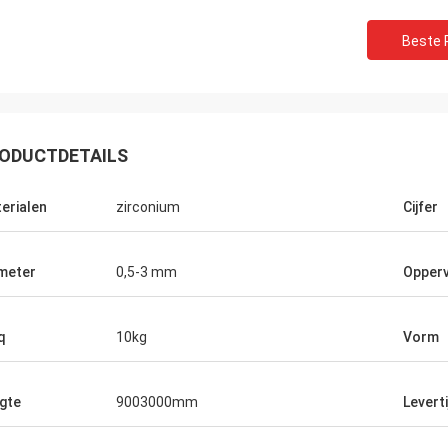
Beste P
ODUCTDETAILS
erialen
zirconium
Cijfer
meter
0,5-3 mm
Opperv
q
10kg
Vorm
gte
9003000mm
Leverti