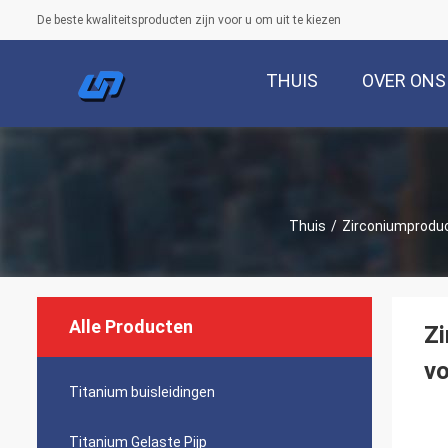
De beste kwaliteitsproducten zijn voor u om uit te kiezen
THUIS
OVER ONS
Thuis
/
Zirconiumprodu
Alle Producten
Z
vo
Titanium buisleidingen
Titanium Gelaste Pijp