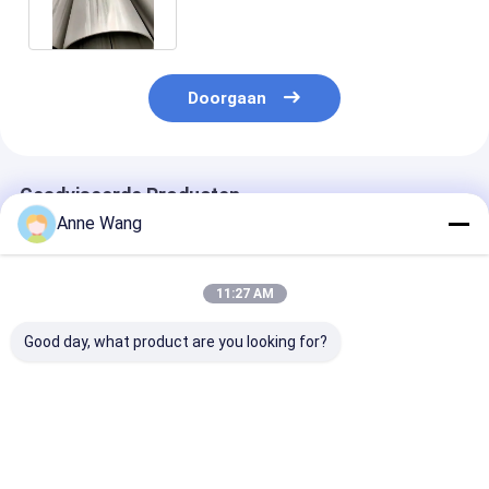
Doorgaan
Geadviseerde Producten
Anne Wang
11:27 AM
Good day, what product are you looking for?
Het titaniumbuis van
Verwarmde buis van
De in punt 2 va
de titaniumgr1
titanium voor
hoofdstuk bed
gelaste buis ASTM
drukvaten van
afmetingen zij
B338 met zware
titanium, gegalveerd
toepassing op 
wallthickness
GR5 ASTM B862
punt 2 van dit
Beste prijs
Beste prijs
Beste pri