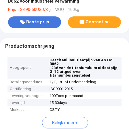
B862 voor industriële verwarming
Prijs：33.90-50USD/Kg
MOQ：100kg
Beste prijs
Contact nu
Productomschrijving
Het titaniumuitlaatpijp van ASTM
B862
Hoogtepunt
,
,
236 van de titaniumduim uitlaatpijp
Gr12 uitgedreven
titaniumbuizenstelsel
Betalingscondities
T/T, L/C of Onderhandeling
Certificering
ISO9001:2015
Levering vermogen
100Tons per maand
Levertijd
15-30days
Merknaam
CSTY
Bekijk meer