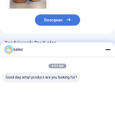
hydrometallurgie
Doorgaan
Geadviseerde Producten
sales
9:07 AM
Good day, what product are you looking for?
Titanium bekleed
Van het de
Titanium bekl
Koper Rod Explosion
Plaattitanium van
koperen staaf 
Bonded Titanium
het Titaniumkoper
elektrolyse-
Copper
beklede het koper
elektroplateri
vierkante staaf
Beste prijs
Beste prijs
Beste pri
explosie In entrepot