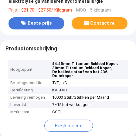
elektrolyse galvaniseren hydrometallurgie
Prijs：$21.70 - $27.50/ Kilogram
MOQ：5 kilogram
Beste prijs
Contact nu
Productomschrijving
,
44.45mm Titanium Bekleed Koper
,
30mm Titanium Bekleed Koper
Hoogtepunt
De beklede staaf van het 236
Duimkoper
Betalingscondities
T/T, L/C
Certificering
ISO9001
Levering vermogen
10000 Stuk/Stukken per Maand
Levertijd
7~15 het werkdagen
Merknaam
CSTI
Bekijk meer