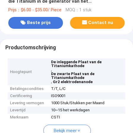
die Titanium in de generator van het
Natriumhypochloriet worden gebruikt
Prijs：$6.00 - $35.00/ Piece
MOQ：1 stuk
Beste prijs
Contact nu
Productomschrijving
De inleggende Plaat van de
Titaniumkathode
,
Hoogtepunt
De zwarte Plaat van de
Titaniumkathode
,
Gr2 elektrodenanode
Betalingscondities
T/T, L/C
Certificering
ISO9001
Levering vermogen
1000 Stuk/Stukken per Maand
Levertijd
10~15 het werkdagen
Merknaam
CSTI
Bekijk meer