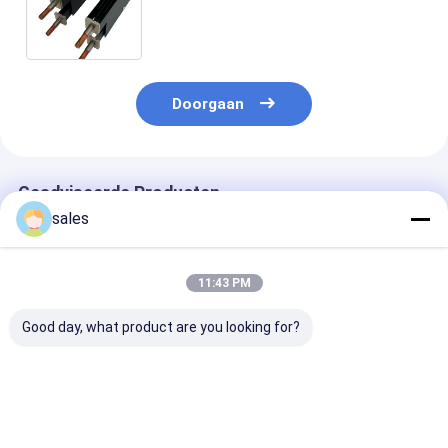
generator van het
Natriumhypochloriet worden
gebruikt
Doorgaan
Geadviseerde Producten
sales
11:43 PM
Good day, what product are you looking for?
De titanium Gevoelde
Monoplaten
De Draad van h
Anode van de
Titanium Bipolaire
titaniummmo 
Platinadeklaag voor
platen
voor de katho
de Laag van de het
bescherming: